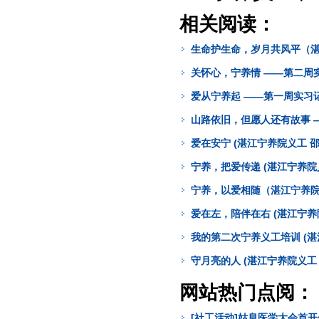
相关阅读：
生命护生命，岁月共风平（湛
关怀心，宁养情 ——第二周实
爱从宁养起 ——第一周实习记
山路依旧，但愿人还有故事 —
爱在安宁 (湛江宁养院义工 邵
宁养，把爱传递 (湛江宁养院
宁养，以爱相随（湛江宁养院
爱在左，陪伴在右 (湛江宁养
我的第二次宁养义工培训 (湛
守月亮的人 (湛江宁养院义工 
网站热门点阅：
[社工活动]姑息医学大会首