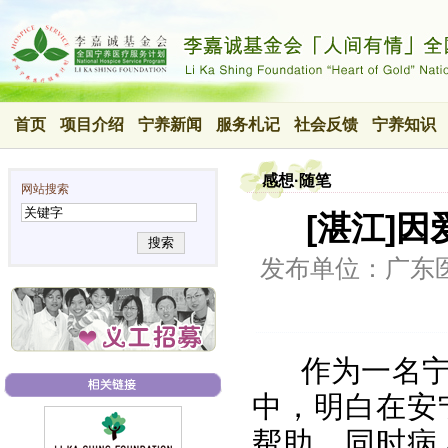
首页
项目介绍
宁养新闻
服务札记
社会反馈
宁养知识
感想·随笔
网站搜索
[湛江]因
搜索
发布单位：广东
作为一名宁养
中，明白在安
帮助，同时病