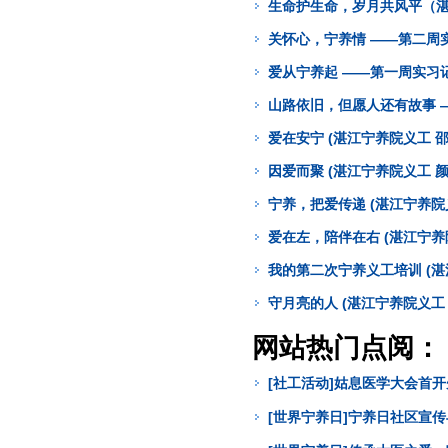
生命护生命，岁月共风平（湛
关怀心，宁养情 ——第二周实
爱从宁养起 ——第一周实习记
山路依旧，但愿人还有故事 —
爱在安宁 (湛江宁养院义工 邵
因爱而聚 (湛江宁养院义工 颜
宁养，把爱传递 (湛江宁养院
爱在左，陪伴在右 (湛江宁养
我的第二次宁养义工培训 (湛
守月亮的人 (湛江宁养院义工 
网站热门点阅：
[社工活动]姑息医学大会首
[世界宁养日]宁养日社区宣