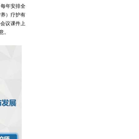
 每年安排全
宁养）疗护有
的会议课件上
意。