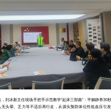
，刘冰新主任现场手把手示范教学“起床三部曲”：平躺静养30
确认无头晕、乏力等不适后再行走，从源头预防体位性低血压引