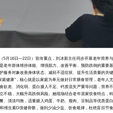
周（5月16日—22日）宣传重点，刘冰新主任同步开展老年营养
是老年群体维持体能、增强肌力、改善平衡、预防跌倒的重要
护服务对象改善身体状态、减轻不适症状、提升生活质量的关
 家庭健康”，核心就是以家庭为单元做好日常膳食管理，老年人
食欲差、消化弱、蛋白摄入不足、钙质流失严重等问题，营养
立不稳，大幅升高跌倒风险。她现场结合老年居家饮食特点，
餐、清淡均衡，适量摄入鸡蛋、牛奶、瘦肉、豆制品等优质蛋
和维生素D强健骨骼，做到少油少盐、饮食规律，杜绝盲目节