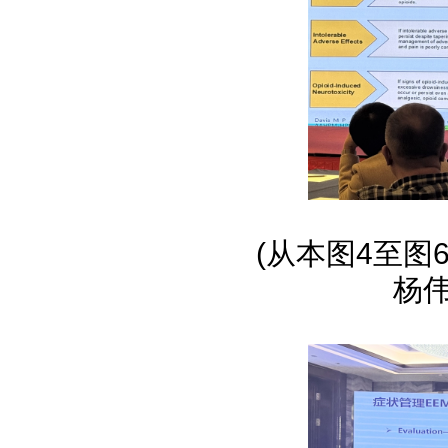
(从本图4至
杨