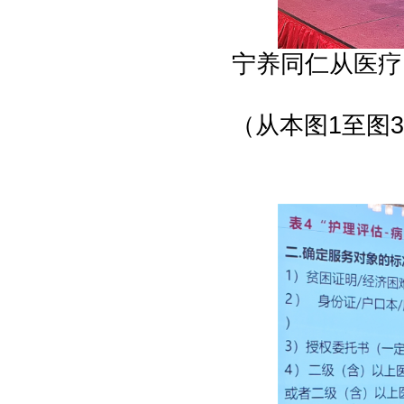
宁养同仁从医疗
（从本图1至图