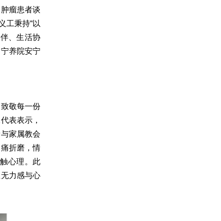
期肿瘤患者谈
义工秉持“以
陪伴、生活协
为宁养院安宁
，致敬每一份
工代表表示，
者与家属教会
病痛折磨，情
触心理。此
生无力感与心