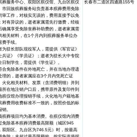
殡葬服务中心、双阳区殡仪馆、九台区殡仪
长春市二道区四通路155号
、市回族殡葬服务站负责基本殡葬费用免除
初审工作，对核实无误的，费用直接予以免
；对有异议的，逝者家属需先行缴费，经核
后确属享受免除丧葬补助费的，逝者家属需
供相关材料，在1个月内到殡葬服务单位办
退费手续。
者为驻长部队现役军人，需提供《军官证》
士兵证》《学员证》；逝者为驻长大中专院
全日制学生，需提供《学生证》。
符合免除条件在外地死亡，并在当地办理遗
处理的，逝者家属应在3个月内凭死亡证
、火化相关材料、发票（含消费明细）并到
籍所在地注销户口后，携带原件及复印件到
地殡仪馆办理报销手续，火化地与户籍地基
殡葬费用收费标准不一致的，按照价低的标
报销。
项殡葬项目均为基本消费。在殡仪馆内消费
过免除基本殡葬消费最高限额（城区945
，双阳区、九台区为746.5元）时，按最高
额免除；未超过最高限额的，按实际选项据