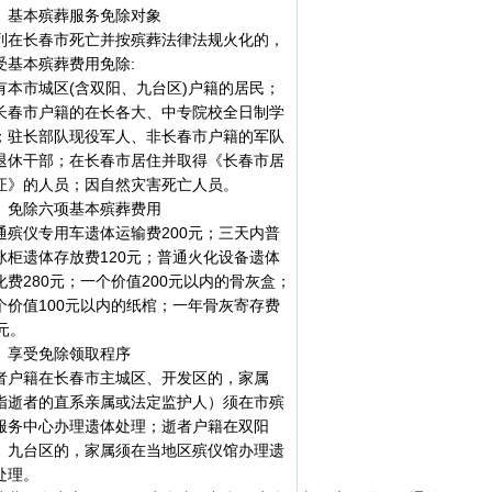
、基本殡葬服务免除对象
列在长春市死亡并按殡葬法律法规火化的，
受基本殡葬费用免除:
有本市城区(含双阳、九台区)户籍的居民；
长春市户籍的在长各大、中专院校全日制学
；驻长部队现役军人、非长春市户籍的军队
退休干部；在长春市居住并取得《长春市居
证》的人员；因自然灾害死亡人员。
、免除六项基本殡葬费用
通殡仪专用车遗体运输费200元；三天内普
冰柜遗体存放费120元；普通火化设备遗体
化费280元；一个价值200元以内的骨灰盒；
个价值100元以内的纸棺；一年骨灰寄存费
5元。
、享受免除领取程序
者户籍在长春市主城区、开发区的，家属
指逝者的直系亲属或法定监护人）须在市殡
服务中心办理遗体处理；逝者户籍在双阳
、九台区的，家属须在当地区殡仪馆办理遗
处理。