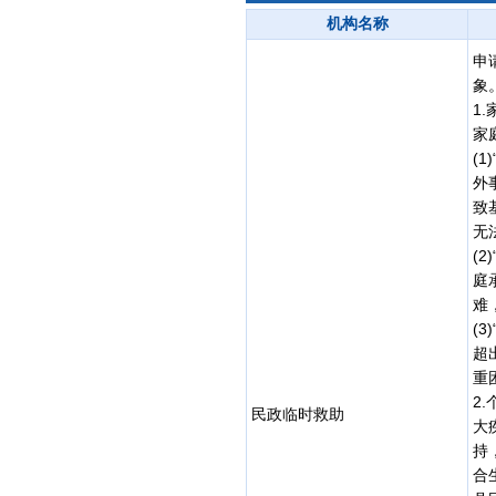
机构名称
申
1
家
(
外
致
无
(
庭
难
(
超
重
2
民政临时救助
大
持
合