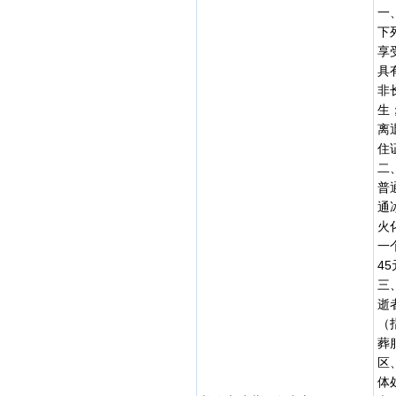
一
下
享
具
非
生
离
住
二
普
通
火
一
4
三
逝
（
葬
区
体