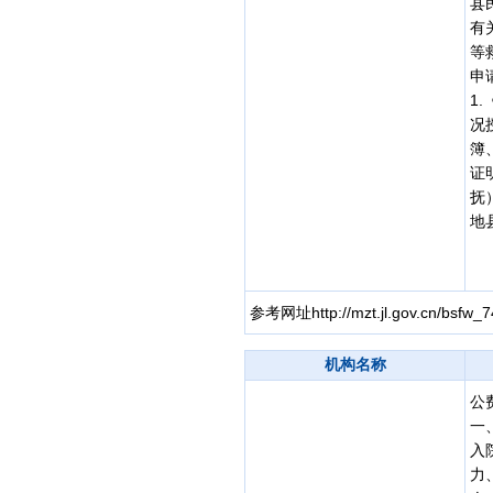
县
有
等
申
1
况
簿
证
抚
地
参考网址http://mzt.jl.gov.cn/bsfw_7
机构名称
公
一
入
力