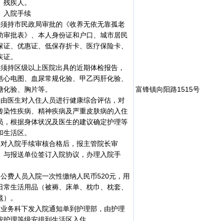
、残疾人。
、入院手续
、须持市民政局审批的《收养无依无靠孤老
幼审批表》、本人身份证和户口、城市居民
保证、优惠证、低保存折卡、医疗保险卡、
疾证。
、须持区级以上医院出具的近期体检报告，
括心电图、血尿常规化验、甲乙丙肝化验、
糖化验、胸片等。
富锋镇向阳路1515号
、由医生对入住人员进行健康综合评估，对
传染性疾病、精神疾病及严重皮肤病的入住
员，根据身体状况及医生的建议确定护理等
和生活区。
、对入院手续审核合格后，报主管院长审
。与报送单位签订入院协议，办理入院手
。
、公费人员入院一次性缴纳人民币520元，用
日常生活用品（被褥、床单、枕巾、枕套、
毯）。
、业务科下发入院通知单到护理部，由护理
按护理等级安排到生活区入住。