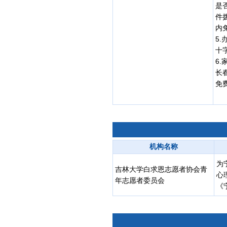
是
件
内
5
十
6
长
免
机构名称
为
吉林大学白求恩志愿者协会青
心
年志愿者委员会
《