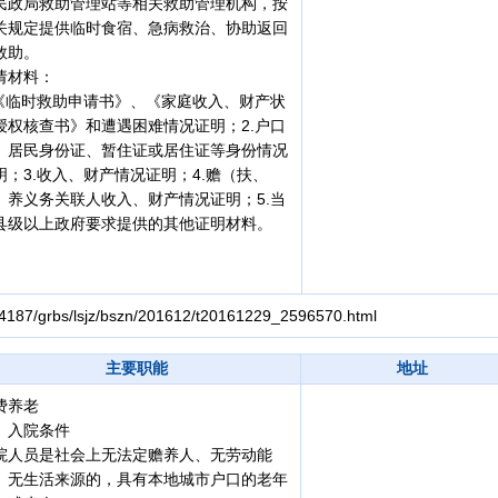
民政局救助管理站等相关救助管理机构，按
关规定提供临时食宿、急病救治、协助返回
救助。
请材料：
.《临时救助申请书》、《家庭收入、财产状
授权核查书》和遭遇困难情况证明；2.户口
、居民身份证、暂住证或居住证等身份情况
明；3.收入、财产情况证明；4.赡（扶、
）养义务关联人收入、财产情况证明；5.当
县级以上政府要求提供的其他证明材料。
4187/grbs/lsjz/bszn/201612/t20161229_2596570.html
主要职能
地址
费养老
、入院条件
院人员是社会上无法定赡养人、无劳动能
、无生活来源的，具有本地城市户口的老年