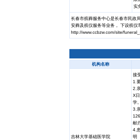
实
长春市殡葬服务中心是长春市民政局
安葬及殡仪服务等业务， 下设殡仪
http://www.ccbzw.com/site/funeral_
机构名称
接
1
2
X
学
3
1
献办
4
吉林大学基础医学院
明