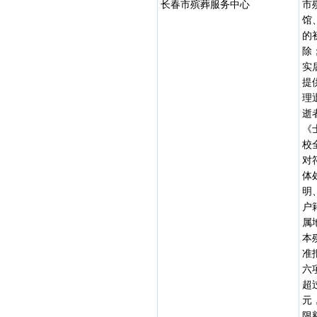
长春市殡葬服务中心
市
馆
的
除
实
提
理
逝
《
校
对
体
明
户
属
本
准
六
超
元
限