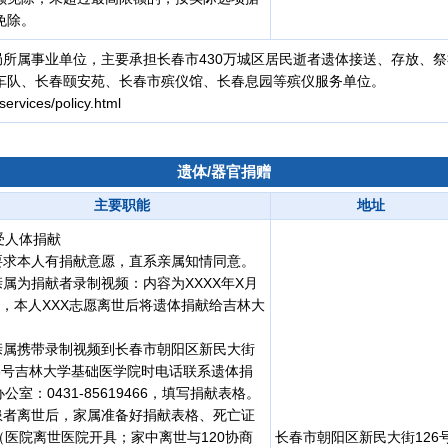
免除。
所属事业单位，主要承担长春市430万城区居民逝者遗体接送、存放、
车队、长春颐安苑、长春市殡仪馆、长春息园等殡仪服务单位。
services/policy.html
遗体/器官捐赠
主要职能
地址
受人体捐献
.要求本人有捐献意愿，直系亲属知情同意。
.亲属为捐献者录制视频：内容为XXXX年X月
日，本人XXX志愿离世后将遗体捐献给吉林大
。
.亲属携带录制视频到长春市朝阳区新民大街
26号吉林大学基础医学院时电话联系遗体捐
公室：0431-85619466，填写捐献表格。
.患者离世后，家属准备好捐献表格、死亡证
（医院离世医院开具；家中离世与120协商
长春市朝阳区新民大街126