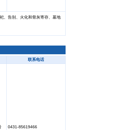
祭祀、告别、火化和骨灰寄存、墓地
联系电话
号
0431-85619466