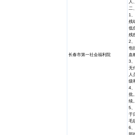
人
二
1
残
低
残
2
包
长春市第一社会福利院
血
3
无
人
级
4
批
续
5
于
毛
6
部