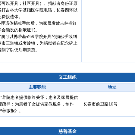
否可以开具；社区开具）、捐献者身份证原
拨打吉林大学基础医学院电话，长春四环以
免费接遗体。
.办理遗体捐献手续后，为家属发放吉林省红
字会颁发的捐献证书。
.家属可以携带基础医学院开具的捐献手续到
春市三道镇或奢岭镇，为捐献者在纪念碑上
费刻字以便后期祭奠。
义工组织
主要职能
地址
宁养院患者提供临终关怀；患者及家属提供
理疏导；为患者子女提供家教服务，制作
长春市前卫路10号
宁养微报》。
慈善基金