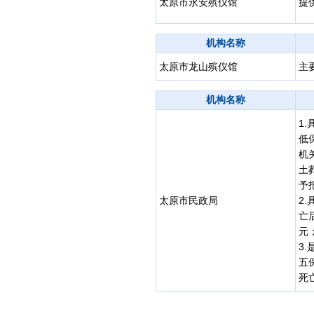
太原市永安殡仪馆
提
机构名称
太原市龙山殡仪馆
主
机构名称
1
低
机
土
予
太原市民政局
2
亡
元
3
五
死