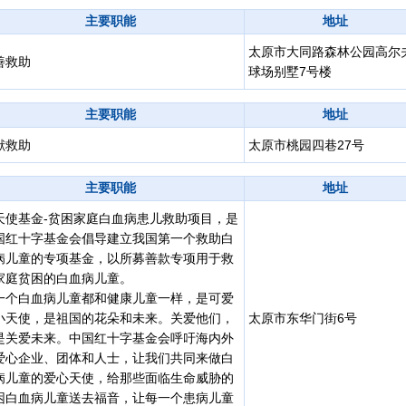
主要职能
地址
太原市大同路森林公园高尔
善救助
球场别墅7号楼
主要职能
地址
献救助
太原市桃园四巷27号
主要职能
地址
天使基金-贫困家庭白血病患儿救助项目，是
国红十字基金会倡导建立我国第一个救助白
病儿童的专项基金，以所募善款专项用于救
家庭贫困的白血病儿童。
一个白血病儿童都和健康儿童一样，是可爱
小天使，是祖国的花朵和未来。关爱他们，
太原市东华门街6号
是关爱未来。中国红十字基金会呼吁海内外
爱心企业、团体和人士，让我们共同来做白
病儿童的爱心天使，给那些面临生命威胁的
困白血病儿童送去福音，让每一个患病儿童