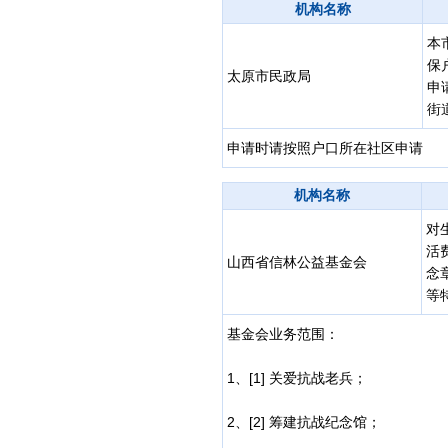
机构名称
本
保
太原市民政局
申
街
申请时请按照户口所在社区申请
机构名称
对
活
山西省信林公益基金会
念
等
基金会业务范围：
1、[1] 关爱抗战老兵；
2、[2] 筹建抗战纪念馆；