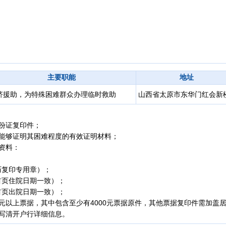
主要职能
地址
济援助，为特殊困难群众办理临时救助
山西省太原市东华门红会新
份证复印件；
他能够证明其困难程度的有效证明材料；
资料：
历复印专用章）；
首页住院日期一致）；
首页出院日期一致）；
元以上票据，其中包含至少有4000元票据原件，其他票据复印件需加盖
写清开户行详细信息。