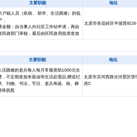
主要职能
地址
市户籍人员（疾病、 助学、生活困难）的低
户，
太原市杏花岭区半坡西街26
请金额：由当事人向社区工作站申请，再由
道民政部门审核，最后由区民政局批准发放
主要职能
地址
生活困难的老兵每人每月常规资助1000元生
费，不定期发放米面油等生活必需品;赠送纪
太原市滨河西路汾河景区管
章、刊物、书法，节日、老兵寿诞、病、葬
房C
特殊抚慰