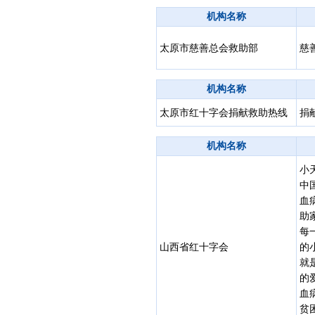
机构名称
太原市慈善总会救助部
慈
机构名称
太原市红十字会捐献救助热线
捐
机构名称
小
中
血
助
每
山西省红十字会
的
就
的
血
贫