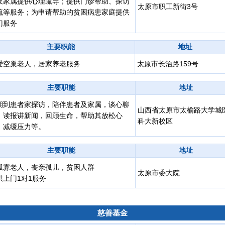
及家属提供心理疏导；提供门诊帮助、探访
太原市职工新街3号
流等服务；为申请帮助的贫困病患家庭提供
门服务
主要职能
地址
爱空巢老人，居家养老服务
太原市长治路159号
主要职能
地址
期到患者家探访，陪伴患者及家属，谈心聊
山西省太原市太榆路大学城
，读报讲新闻，回顾生命，帮助其放松心
科大新校区
，减缓压力等。
主要职能
地址
孤寡老人，丧亲孤儿，贫困人群
太原市委大院
供上门1对1服务
慈善基金