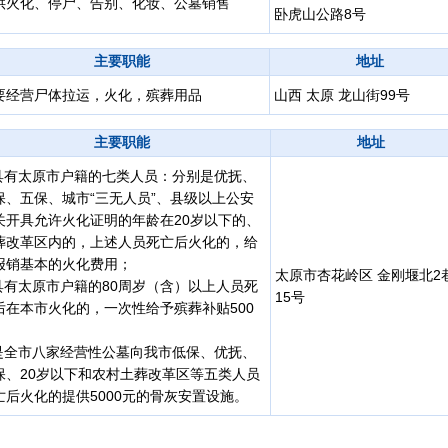
供火化、停尸、告别、化妆、公墓销售
卧虎山公路8号
主要职能
地址
要经营尸体拉运，火化，殡葬用品
山西 太原 龙山街99号
主要职能
地址
.具有太原市户籍的七类人员：分别是优抚、
保、五保、城市“三无人员”、县级以上公安
关开具允许火化证明的年龄在20岁以下的、
葬改革区内的，上述人员死亡后火化的，给
报销基本的火化费用；
太原市杏花岭区 金刚堰北2
.具有太原市户籍的80周岁（含）以上人员死
15号
后在本市火化的，一次性给予殡葬补贴500
；
.是全市八家经营性公墓向我市低保、优抚、
保、20岁以下和农村土葬改革区等五类人员
亡后火化的提供5000元的骨灰安置设施。