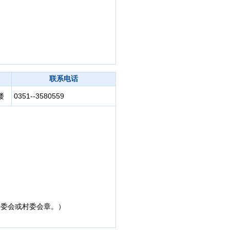
联系电话
楼
0351--3580559
居委会或村委会章。）