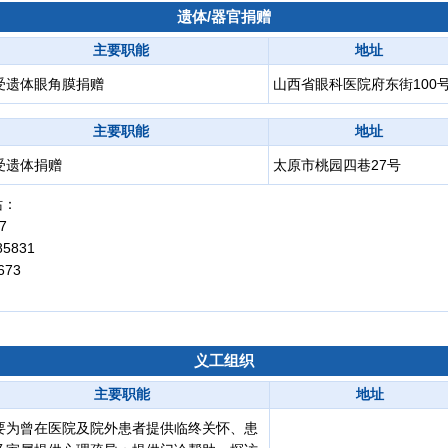
遗体/器官捐赠
主要职能
地址
受遗体眼角膜捐赠
山西省眼科医院府东街100
主要职能
地址
受遗体捐赠
太原市桃园四巷27号
站：
7
5831
673
义工组织
主要职能
地址
要为曾在医院及院外患者提供临终关怀、患