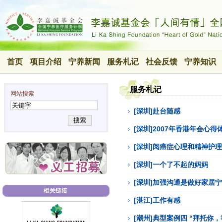
首页
项目介绍
宁养新闻
服务札记
社会反馈
宁养知识
服务札记
网站搜索
[深圳]赴台随感
搜索
[深圳]2007年香港年会心得
[深圳]阅癌症心理和精神护
[深圳]一个了不起的妈妈
[深圳]加强沟通是做好家居
[湛江]工作有感
[潮州]典型案例四 “拜托你