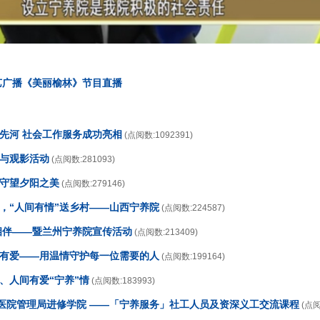
艺广播《美丽榆林》节目直播
开先河 社会工作服务成功亮相
(点阅数:1092391)
传与观影活动
(点阅数:281093)
，守望夕阳之美
(点阅数:279146)
日，“人间有情”送乡村——山西宁养院
(点阅数:224587)
情相伴——暨兰州宁养院宣传活动
(点阅数:213409)
养有爱——用温情守护每一位需要的人
(点阅数:199164)
、人间有爱“宁养”情
(点阅数:183993)
香港医院管理局进修学院 ——「宁养服务」社工人员及资深义工交流课程
(点阅