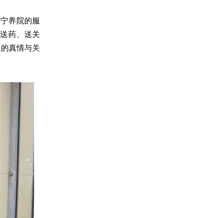
；宁养院的服
送药、送关
间的真情与关