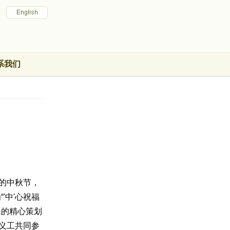
系我们
的中秋节，
'中'心祝福
工的精心策划
义工共同参