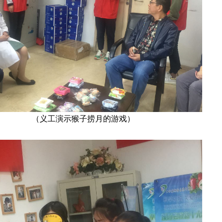
（义工演示猴子捞月的游戏）