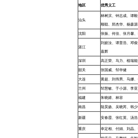
地区
优秀义工
林树滨、钟志成、谭毅
汕头
顺聪、郑杰华、杨森源
沈阳
张振、何佳、张月馨、
刘姣汝、谭普浩、邓俊
湛江
嘉辉
深圳
高正荣、马力、植瑞能
韶关
张国威、邹华健
大连
黄超、刘伟男、马娜、
兰州
邹慧敏、于小源、李亚
福建
朱晓婧、林容
南昌
陆昊扬、吴晓芮、韩少
新疆
安春霞、张红英、汤浩
重庆
幸定相、付娟、刘晶、