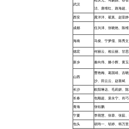
程庆元、马鹏娟、谷智
武汉
洁、唐维红、路海超、
西安
晁洋洋、翟真、赵亚静
成都
任兴泽、张晓艳、陈维
海南
马俊、宁梦儒、陈秀文
德宏
何丽云、相云丽、甘思
新乡
秦向伟、滕小辉、黄玉
曹艳梅、葛国靖、吉晓
山西
沙、田云云、赵善斌
长沙
欧阳琳达、毛莉妍、陈
长春
包顺超、裴永宁、肖巧
青海
张钰鹏
宁夏
李萌慧、张蓉、张茹、
包头
胡玮一、邬婷、韩万里