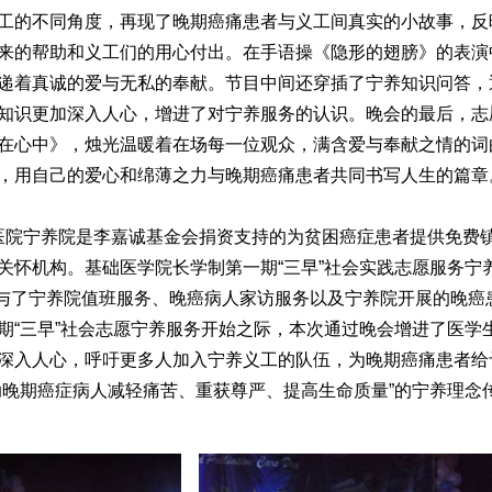
工的不同角度，再现了晚期癌痛患者与义工间真实的小故事，反
来的帮助和义工们的用心付出。在手语操《隐形的翅膀》的表演
递着真诚的爱与无私的奉献。节目中间还穿插了宁养知识问答，
知识更加深入人心，增进了对宁养服务的认识。晚会的最后，志
在心中》，烛光温暖着在场每一位观众，满含爱与奉献之情的词
，用自己的爱心和绵薄之力与晚期癌痛患者共同书写人生的篇章
院宁养院是李嘉诚基金会捐资支持的为贫困癌症患者提供免费
关怀机构。基础医学院长学制第一期“三早”社会实践志愿服务宁养
，参与了宁养院值班服务、晚癌病人家访服务以及宁养院开展的晚癌
期“三早”社会志愿宁养服务开始之际，本次通过晚会增进了医学
深入人心，呼吁更多人加入宁养义工的队伍，为晚期癌痛患者给
助晚期癌症病人减轻痛苦、重获尊严、提高生命质量”的宁养理念