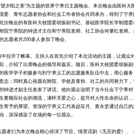
守望夕阳之美”为主题的世界宁养日主题晚会。本次晚会由医科大
团委、青年志愿者协会和社会工作者协会共同承办，得到了宁养
此次晚会的有医科大校团委胡振副书记、基础医学院长学制团委
附院宁养院的钟进才主任和宁养院老师、社工协会何肇红老师。
的志愿者共200多人参加了晚会。
中拉开了帷幕。主持人在首先介绍了本次活动的主题，让观众
后，介绍了出席晚会的领导和嘉宾。随后，医科大校团委胡振副
的医学学子积极参与到宁养义工的志愿服务队伍中去，用心服务
意志；同时真心祝愿在附院、学校及青协、社工的共同努力下，
的钟进才副主任发表了讲话。他向观众说明了当今社会下宁养对
生要顺应社会的潮流，满怀关爱之心，提升对人性生命的认识，
生寄予的厚望。资深的宁养义工代表赵应月、黄永坚通过自己的
动，深深感染了在场的每一位观众。
愿者们为本次晚会精心排演了节目。情景话剧《无言的爱》、