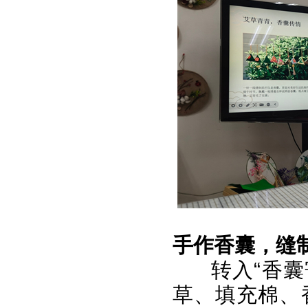
手作香囊，缝
转入“香
草、填充棉、