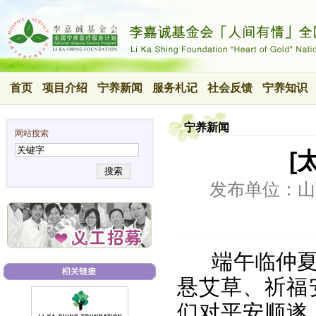
首页
项目介绍
宁养新闻
服务札记
社会反馈
宁养知识
宁养新闻
网站搜索
[
搜索
发布单位：山
端午临仲
悬艾草、祈福
们对平安顺遂