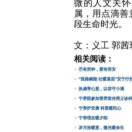
微的人文关怀
属，用点滴善
段生命时光。
文：义工 郭茜
相关阅读：
芒有所种，爱有所安
“医路赋能 社暖基层”安宁
执扇寄心意，以音守小满
宁养院参加营养宣传周义诊
宁养护安康 科普暖民心
宁养理念暖夕阳
岁月拾暖意，微光暖余生