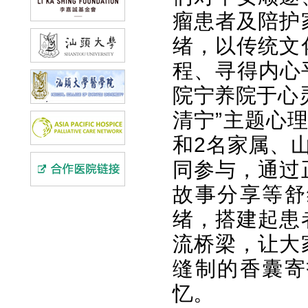
瘤患者及陪护
绪，以传统文
程、寻得内心平
院宁养院于心
清宁”主题心
和2名家属、
同参与，通过
故事分享等舒
绪，搭建起患
流桥梁，让大
缝制的香囊寄
忆。