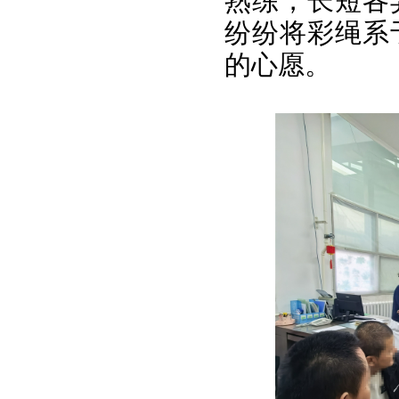
熟练，长短各
纷纷将彩绳系
的心愿。