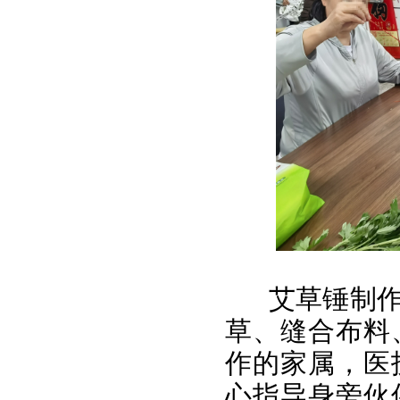
艾草锤制
草、缝合布料
作的家属，医
心指导身旁伙