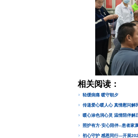
相关阅读：
轻缓病痛 暖守朝夕
传递爱心暖人心 真情慰问解
暖心涂色润心灵 温情陪伴解
照护有方·安心陪伴--患者
初心守护 感恩同行—开展20