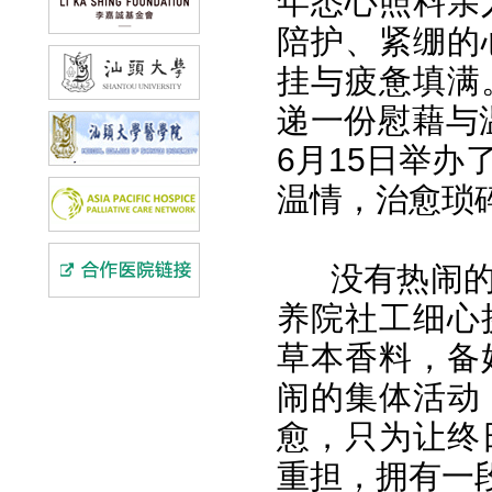
年悉心照料亲
陪护、紧绷的
挂与疲惫填满
递一份慰藉与
6月15日举
温情，治愈琐
没有热闹
养院社工细心
草本香料，备
闹的集体活动
愈，只为让终
重担，拥有一