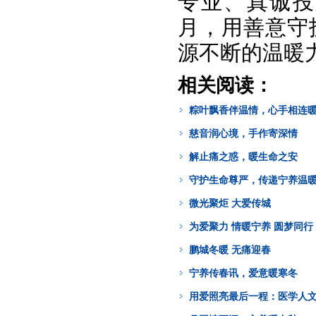
专业、真诚投
月，用善意守
源不断的温暖
相关阅读：
粽叶飘香伴温情，心手相连
慈音润心境，手作寄深情
解止痛之惑，暖生命之安
守护生命尊严，传递宁养温
微光聚炬 大爱传城
为爱聚力 情暖宁养 圆梦同行
鹏城冬暖 无痛迎春
宁养传春讯，爱意暖寒冬
用爱照亮最后一程：医学人