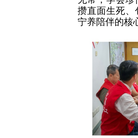
攒直面生死、
宁养陪伴的核