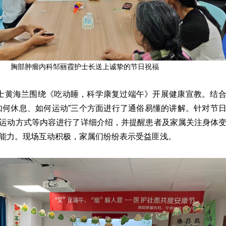
胸部肿瘤内科邹丽霞护士长送上诚挚的节日祝福
士黄海兰围绕《吃动睡，科学康复过端午》开展健康宣教。结
如何休息、如何运动”三个方面进行了通俗易懂的讲解。针对节
运动方式等内容进行了详细介绍，并提醒患者及家属关注身体
能力。现场互动积极，家属们纷纷表示受益匪浅。