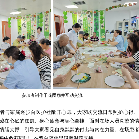
参加者制作干花团扇并互动交流
者与家属逐步向医护社敞开心扉，大家既交流日常照护心得、
藏在心底的焦虑、身心疲惫与满心牵挂。面对在场人员真挚的
情绪支撑，引导大家看见自身默默的付出与内在力量。在场患
鸣中收获同理，在双向陪伴里汲取温暖支持。