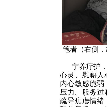
笔者（右侧，
宁养疗护
心灵、慰藉人
内心敏感脆弱
压力。服务过
疏导焦虑情绪