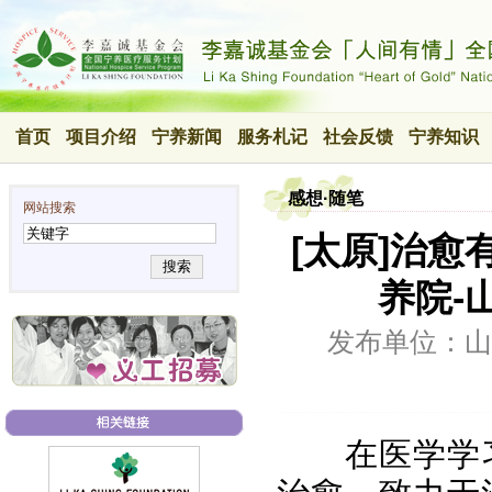
首页
项目介绍
宁养新闻
服务札记
社会反馈
宁养知识
感想·随笔
网站搜索
[太原]治愈
搜索
养院-
发布单位：山
在医学学