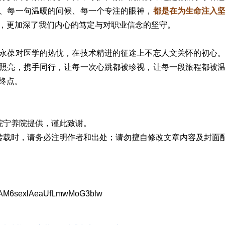
、每一句温暖的问候、每一个专注的眼神，
都是在为生命注入
，更加深了我们内心的笃定与对职业信念的坚守。
永葆对医学的热忱，在技术精进的征途上不忘人文关怀的初心
照亮，携手同行，让每一次心跳都被珍视，让每一段旅程都被
终点。
医院宁养院提供，谨此致谢。
。转载时，请务必注明作者和出处；请勿擅自修改文章内容及封面
m/s/AM6sexlAeaUfLmwMoG3blw