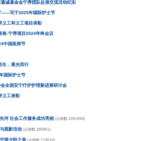
李嘉诚基金会宁养团队赴港交流活动纪实
——写于2025年国际护士节
宁养义工和义工项目表彰
卷-宁养项目2024年终会议
24中国医师节
而生，逐光而行
4年国际护士节
理学会全国安宁疗护护理新进展研讨会
养义工表彰
开先河 社会工作服务成功亮相
(点阅数:1091856)
传与观影活动
(点阅数:280981)
，守望夕阳之美
(点阅数:279018)