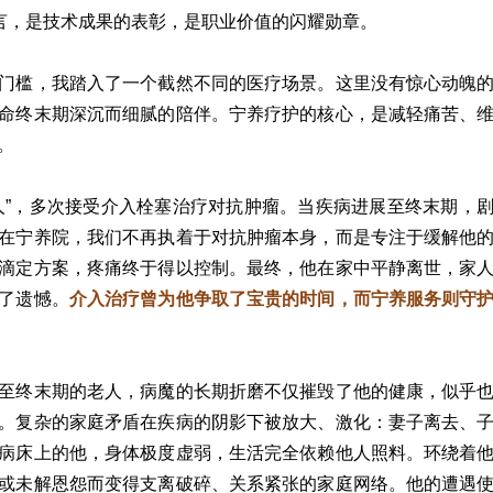
而言，是技术成果的表彰，是职业价值的闪耀勋章。
门槛，我踏入了一个截然不同的医疗场景。这里没有惊心动魄
命终末期深沉而细腻的陪伴。宁养疗护的核心，是减轻痛苦、
。
人”，多次接受介入栓塞治疗对抗肿瘤。当疾病进展至终末期，
在宁养院，我们不再执着于对抗肿瘤本身，而是专注于缓解他
滴定方案，疼痛终于得以控制。最终，他在家中平静离世，家
了遗憾。
介入治疗曾为他争取了宝贵的时间，而宁养服务则守
至终末期的老人，病魔的长期折磨不仅摧毁了他的健康，似乎
。复杂的家庭矛盾在疾病的阴影下被放大、激化：妻子离去、
病床上的他，身体极度虚弱，生活完全依赖他人照料。环绕着
或未解恩怨而变得支离破碎、关系紧张的家庭网络。他的遭遇