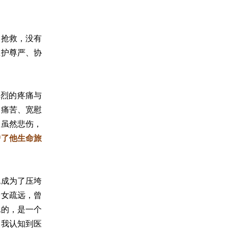
的抢救，没有
维护尊严、协
剧烈的疼痛与
的痛苦、宽慰
人虽然悲伤，
护了他生命旅
也成为了压垮
子女疏远，曾
他的，是一个
使我认知到医