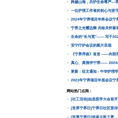
跨越山海，共护生命尊严—
一位护理工作者的初心与坚守
2024年宁养项目年终会议
宁养之光耀边陲 共绘关怀新画
生命的“长与宽”—— 写于20
安宁疗护会议的图片呈现
《宁养序曲》首发 ——向阳
真心、真情伴宁养—— 202
更新：征文通知 - 中华护
2023年宁养项目年底会议宁
网站热门点阅：
[社工活动]姑息医学大会首
[世界宁养日]宁养日社区宣
[世界宁养日]传承大医之爱