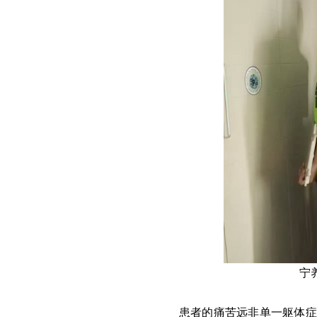
宁
患者的痛苦远非单一躯体症