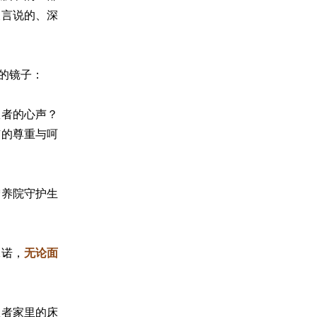
被言说的、深
的镜子：
患者的心声？
有的尊重与呵
宁养院守护生
承诺，
无论面
患者家里的床