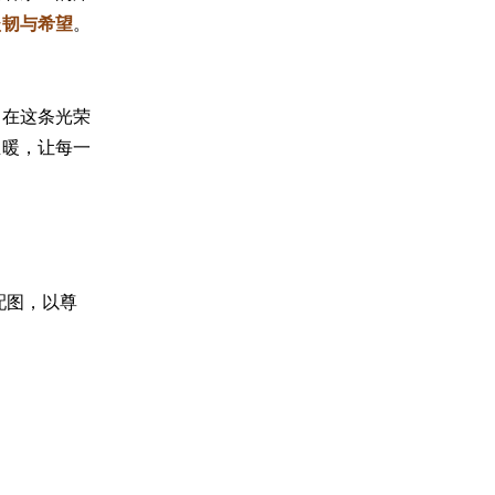
坚韧与希望
。
。在这条光荣
温暖，让每一
配图，以尊