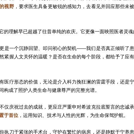
的视野
，要求医生具备更敏锐的感知力，去看见并回应那些未
它的理解早已超越了往昔单纯的欢庆。它更像一面映照医者灵魂
更是一个沉静回望、叩问初心的契机——我们是否真正倾听了
然紧握人文关怀的温暖？是否在生命的每个阶段，都给予了应
有医疗形态的价值，无论是介入科力挽狂澜的雷霆手段，还是
同构成了照护人类生命与健康尊严的完整光谱。
不仅庆祝过去的成就，更应庄严重申对希波克拉底誓言的忠诚
置于首位
，运用知识、技术与人性的光辉，为生命保驾护航。
你执刀于紧张的手术台，守护在繁忙的病房，还是静默于宁养