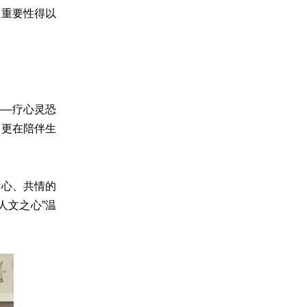
和重要性得以
——疗心灵恐
，更在陪伴生
耐心、共情的
人文之心”温