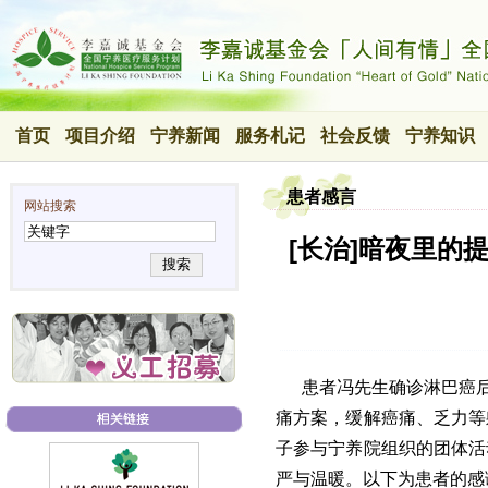
首页
项目介绍
宁养新闻
服务札记
社会反馈
宁养知识
患者感言
网站搜索
[长治]暗夜里的
搜索
患者冯先生确诊淋巴癌后
痛方案，缓解癌痛、乏力等
子参与宁养院组织的团体活
严与温暖。以下为患者的感