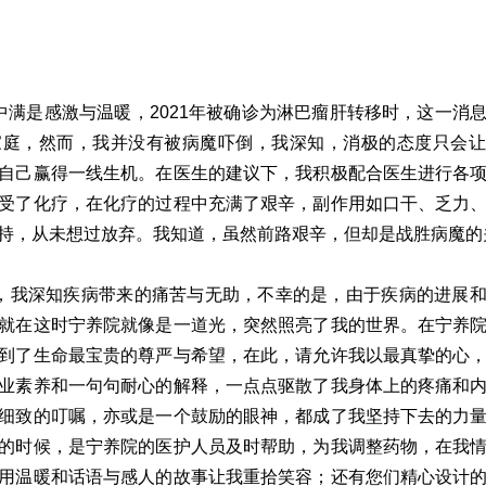
中满是感激与温暖，2021年被确诊为淋巴瘤肝转移时，这一消
家庭，然而，我并没有被病魔吓倒，我深知，消极的态度只会让
自己赢得一线生机。在医生的建议下，我积极配合医生进行各
受了化疗，在化疗的过程中充满了艰辛，副作用如口干、乏力
持，从未想过放弃。我知道，虽然前路艰辛，但却是战胜病魔的
，我深知疾病带来的痛苦与无助，不幸的是，由于疾病的进展
就在这时宁养院就像是一道光，突然照亮了我的世界。在宁养
到了生命最宝贵的尊严与希望，在此，请允许我以最真挚的心
业素养和一句句耐心的解释，一点点驱散了我身体上的疼痛和
细致的叮嘱，亦或是一个鼓励的眼神，都成了我坚持下去的力
的时候，是宁养院的医护人员及时帮助，为我调整药物，在我
用温暖和话语与感人的故事让我重拾笑容；还有您们精心设计