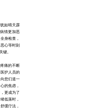
息犹如晴天霹
病情更加恶
项全身检查，
、恶心等时刻
关键。
和疼痛的不断
院医护人员的
，向您们道一
内心的焦虑，
量，更成为了
情绪低落时，
的舒缓疗法，