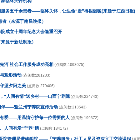
首家临终关怀机构
服务五千余患者——临终关怀，让生命“走”得很温暖(来源于江西日报)
症患者（来源于南昌晚报）
养院成立十周年纪念大会隆重召开
（来源于新法制报）
开先河 社会工作服务成功亮相
(点阅数:1093075)
传与观影活动
(点阅数:281283)
，守望夕阳之美
(点阅数:279406)
日，“人间有情”送乡村——山西宁养院
(点阅数:224743)
情相伴——暨兰州宁养院宣传活动
(点阅数:213543)
养有爱——用温情守护每一位需要的人
(点阅数:199372)
、人间有爱“宁养”情
(点阅数:184172)
香港医院管理局进修学院 ——「宁养服务」社工人员及资深义工交流课程
(点阅