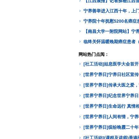
【江西晨报】记者探秘江西
宁养善举进入江西十年，上门
宁养院十年抚慰5200名癌
【南昌大学一附院网站】宁
临终关怀温暖晚期癌症患者
网站热门点阅：
[社工活动]姑息医学大会首
[世界宁养日]宁养日社区宣
[世界宁养日]传承大医之爱
[世界宁养日]纪念世界宁养
[世界宁养日]生命远行 真
[世界宁养日]人间有情，宁
[世界宁养日]缤纷晚霞二十年
[社工活动](课程及讲师)