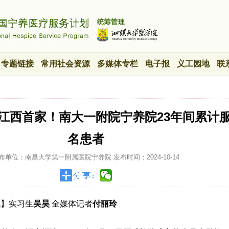
专题链接
常用社会资源
多媒体专栏
电子报
义工园地
联
】江西首家！南大一附院宁养院23年间累计
名患者
布单位：南昌大学第一附属医院宁养院
发布时间：
2024-10-14
讯】实习生
吴昊
全媒体记者
付丽玲