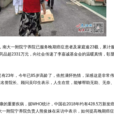
，南大一附院宁养院已服务晚期癌症患者及家庭逾23载，累计服务
药品超2331万元，向社会传递了李嘉诚基金会的温暖真情，彰
已有23年，今年已85岁高龄了，依然满怀热情，深感这是非常
院名誉院长、顾问吴印生表示，人生在世，能够帮助无助、无奈
的重要疾病，据WHO统计，中国在2018年约有428.5万新发
。南大一附院宁养院负责人熊俊姝在采访中表示，如何提高晚期癌