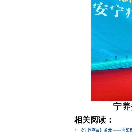
宁养
相关阅读：
《宁养序曲》首发 ——向阳