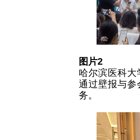
图片2
哈尔滨医科大
通过壁报与参
务。