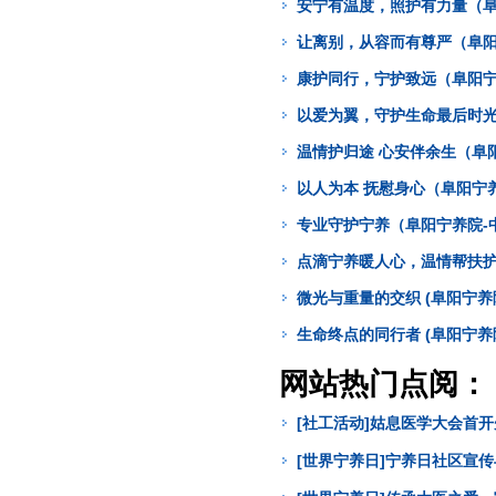
安宁有温度，照护有力量（阜
让离别，从容而有尊严（阜阳
康护同行，宁护致远（阜阳宁
以爱为翼，守护生命最后时光
温情护归途 心安伴余生（阜
以人为本 抚慰身心（阜阳宁
专业守护宁养（阜阳宁养院-
点滴宁养暖人心，温情帮扶护病
微光与重量的交织 (阜阳宁养
生命终点的同行者 (阜阳宁养
网站热门点阅：
[社工活动]姑息医学大会首
[世界宁养日]宁养日社区宣