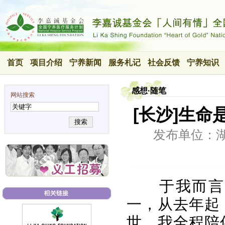
首页
项目介绍
宁养新闻
服务札记
社会反馈
宁养知识
感想·随笔
网站搜索
[长沙]生命
搜索
发布单位：
于我而言
一，从去年起
世，我全程陪