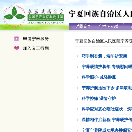
宁夏回族自治区人民医院宁养
巧手制香囊，端午祈安康
宁养暖情护暮年 专项慰问
科学照护·减轻肿胀
宁养护航送医下乡 多科联
科学控痛 温情守护
科学应对恶心呕吐症状，筑
温情相伴启新程 宁养暖护
宁夏宁养院成功承办肿瘤安