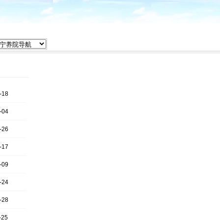
-18
-04
-26
-17
-09
-24
-28
-25