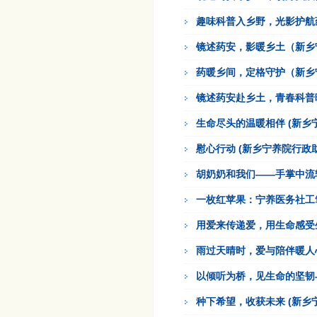
趣味科普入乡野，光影护航
镜述药安，影暖乡土（新乡
药暖乡间，定格守护（新乡
镜述药安赴乡土，青春科普暖
生命尽头的温暖相伴 (新乡
慰心行动 (新乡宁养院行政助
胡奶奶和我们——手掌中流转
一枚红苹果：宁养医务社工笔
用爱来传递爱，用生命感受生
雨过天晴时，爱与陪伴暖人
以倾听为桥，见生命的坚韧与
种下希望，收获未来 (新乡