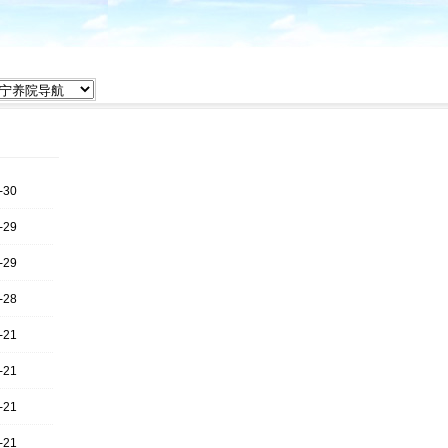
-30
-29
-29
-28
-21
-21
-21
-21