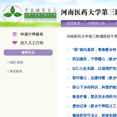
河南医药大学第三附属医院宁
“医”路向基层，青春暖乡邻
服务札记
药识惠民，宁养暖心（新乡
感想·随笔
以仁心赴实践，以温情护安
典型案例
彩印童心，志愿传暖（新乡
医心下乡传药识，科普护航
敬老护童，普及安全用药与
爱的记录（新乡宁养院义工
镜述药安守乡土，躬身实践