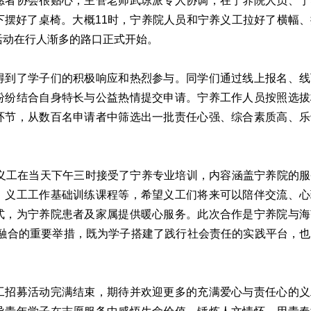
愿者协会很贴心，主管老师武琼派专人协调，在宁养院人员、宁
下摆好了桌椅。大概11时，宁养院人员和宁养义工拉好了横幅
活动在行人渐多的路口正式开始。
得到了学子们的积极响应和热烈参与。同学们通过线上报名、线
纷纷结合自身特长与公益热情提交申请。宁养工作人员按照选拔
环节，从数百名申请者中筛选出一批责任心强、综合素质高、乐
位义工在当天下午三时接受了宁养专业培训，内容涵盖宁养院的
、义工工作基础训练课程等，希望义工们将来可以陪伴交流、心
式，为宁养院患者及家属提供暖心服务。此次合作是宁养院与海
人”融合的重要举措，既为学子搭建了践行社会责任的实践平台，
工招募活动完满结束，期待并欢迎更多的充满爱心与责任心的义