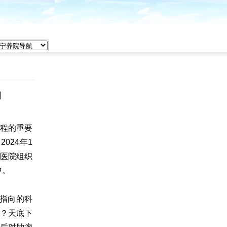
动
工程的重要
024年1
民医院组织
中。
确指向的科
费？天底下