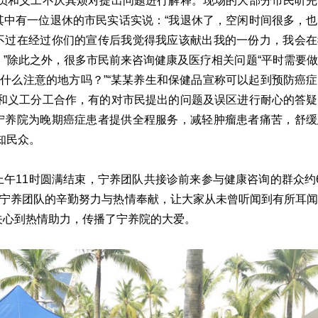
人员和义工不厌其烦对提出问题进行解释。现场的大部分市民听
其中有一位退休的市民实话实说：“我退休了，空闲时间很多，
不过在经过你们的宣传后我觉得我应该献出我的一份力，我会在
”除此之外，很多市民前来咨询健康及医疗相关问题“平时需要
有什么注意的地方吗？”“某某养生和保健品宣称可以起到预防癌
员和义工分工合作，有的对市民提出的问题及误区进行耐心的答
宁养院为晚期癌症患者提供全程服务，减轻肿瘤患者痛苦，舒缓
知民众。
午11时圆满结束，宁养团队共接诊前来参与健康咨询的群众约
过宁养团队的辛勤努力与热情奉献，让大家从未曾听闻到有所耳
关心到热情助力，传播了宁养院的大爱。