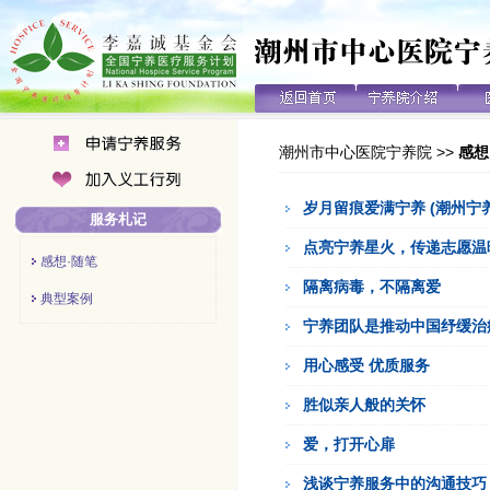
潮州市中心医院宁养院
>>
感想
岁月留痕爱满宁养 (潮州
服务札记
点亮宁养星火，传递志愿温暖
感想·随笔
隔离病毒，不隔离爱
典型案例
宁养团队是推动中国纾缓治
用心感受 优质服务
胜似亲人般的关怀
爱，打开心扉
浅谈宁养服务中的沟通技巧