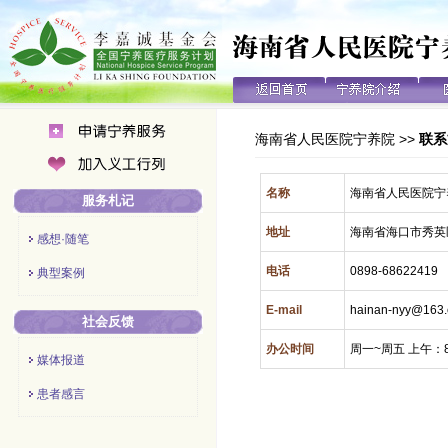
海南省人民医院宁养院
>>
联系
名称
海南省人民医院宁
服务札记
地址
海南省海口市秀英
感想·随笔
电话
0898-68622419
典型案例
E-mail
hainan-nyy@163
社会反馈
办公时间
周一~周五 上午：8.
媒体报道
患者感言