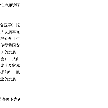
治性癌痛诊疗
合医学》报
肿瘤发病率逐
人群众多且生
状使得我国安
疗护的发展，
社会），从而
的患者及家属
砥砺前行，践
事业的发展，
请各位专家9