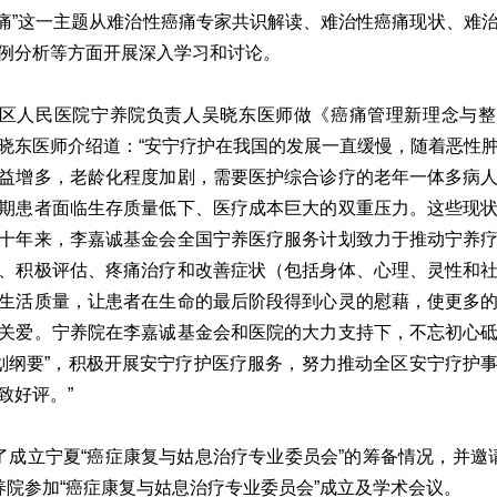
”这一主题从难治性癌痛专家共识解读、难治性癌痛现状、难
例分析等方面开展深入学习和讨论。
人民医院宁养院负责人吴晓东医师做《癌痛管理新理念与整
晓东医师介绍道：“安宁疗护在我国的发展一直缓慢，随着恶性
益增多，老龄化程度加剧，需要医护综合诊疗的老年一体多病
期患者面临生存质量低下、医疗成本巨大的双重压力。这些现
十年来，李嘉诚基金会全国宁养医疗服务计划致力于推动宁养
、积极评估、疼痛治疗和改善症状（包括身体、心理、灵性和
生活质量，让患者在生命的最后阶段得到心灵的慰藉，使更多
关爱。宁养院在李嘉诚基金会和医院的大力支持下，不忘初心
0规划纲要”，积极开展安宁疗护医疗服务，努力推动全区安宁疗护
致好评。”
立宁夏“癌症康复与姑息治疗专业委员会”的筹备情况，并邀
养院参加“癌症康复与姑息治疗专业委员会”成立及学术会议。