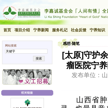
首页
项目介绍
宁养新闻
服务札记
社会反馈
宁养知识
感想·随笔
网站搜索
[太原]守
搜索
瘤医院宁养
发布单位：山
山西省肿