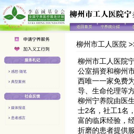
柳州市工人医院
>
柳州市工人医院
服务札记
公室捐资和柳州市
感想·随笔
西唯一一家免费
典型案例
导、生命伦理等
社会反馈
柳州宁养院由医
媒体报道
士2名，社工1名
患者感言
富的临床经验，
折磨的患者提供