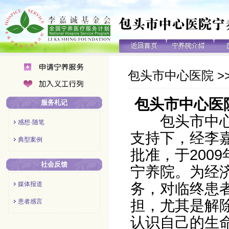
包头市中心医院
>
包头市中心医
服务札记
包头市中心医
感想·随笔
支持下，经李
典型案例
批准，于200
社会反馈
宁养院。为经
媒体报道
务，对临终患
担，尤其是解
患者感言
认识自己的生