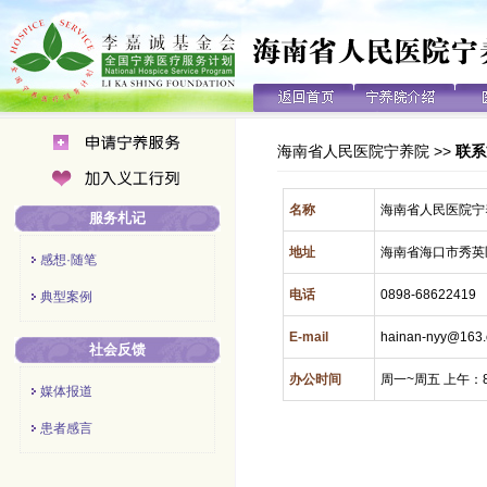
海南省人民医院宁养院
>>
联系
名称
海南省人民医院宁
服务札记
地址
海南省海口市秀英
感想·随笔
电话
0898-68622419
典型案例
E-mail
hainan-nyy@163
社会反馈
办公时间
周一~周五 上午：8.
媒体报道
患者感言